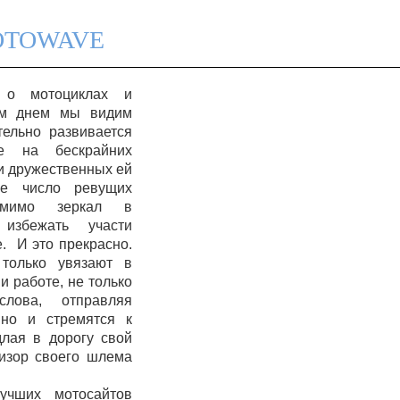
OTOWAVE
 о мотоциклах и
ым днем мы видим
тельно развивается
ие на бескрайних
и дружественных ей
ее число ревущих
 мимо зеркал в
 избежать участи
е. И это прекрасно.
только увязают в
и работе, не только
лова, отправляя
но и стремятся к
длая в дорогу свой
визор своего шлема
учших мотосайтов