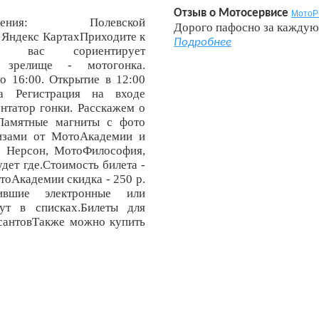
Отзыв о Мотосервисе
Мото
ения: Полевской
Дорого пафосно за кажду
 Яндекс КартахПриходите к
Подробнее
 вас сориентирует
ое зрелище - мотогонка.
о 16:00. Открытие в 12:00
а Регистрация на входе
татор гонки. Расскажем о
 Памятные магниты с фото
изами от МотоАкадемии и
, Нерсон, МотоФилософия,
дет где.Стоимость билета -
тоАкадемии скидка - 250 р.
ившие электронные или
ут в списках.Билеты для
рсантовТакже можно купить
ДО НАЧАЛА МОТОСЕЗОНА ОСТАЛОСЬ