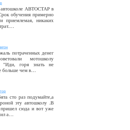
р
я автошколе АВТОСТАР в
Срок обучения примерно
и приемлемая, никаких
атрат.…
игон
жаль потраченных денег
оветовали мотошколу
и "Иди, горя знать не
же больше чем в…
тор
ята сто раз подумайте,а
роной эту автошколу .В
 пришел сюда и вот уже
чил а…