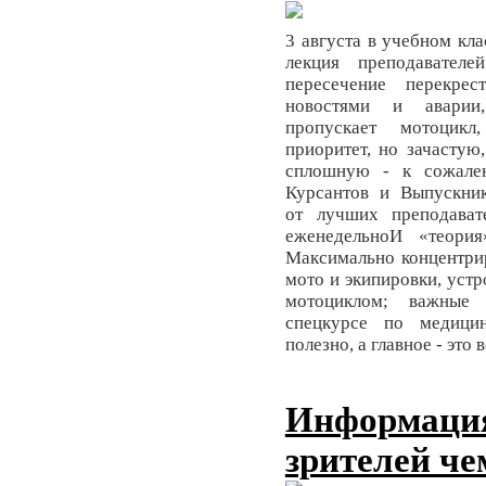
3 августа в учебном к
лекция преподавател
пересечение перекре
новостями и аварии
пропускает мотоцикл
приоритет, но зачастую
сплошную - к сожале
Курсантов и Выпускни
от лучших преподават
еженедельноИ «теори
Максимально концентри
мото и экипировки, устр
мотоциклом; важные 
спецкурсе по медицин
полезно, а главное - эт
Информаци
зрителей ч