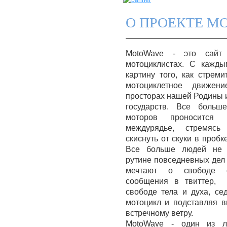
О ПРОЕКТЕ M
MotoWave - это сайт
мотоциклистах. С кажд
картину того, как стреми
мотоциклетное движен
просторах нашей Родины 
государств. Все больш
моторов проносится
междурядье, стремясь
скиснуть от скуки в пробк
Все больше людей не 
рутине повседневных дел 
мечтают о свободе с
сообщения в твиттер, 
свободе тела и духа, се
мотоцикл и подставляя 
встречному ветру.
MotoWave - один из л