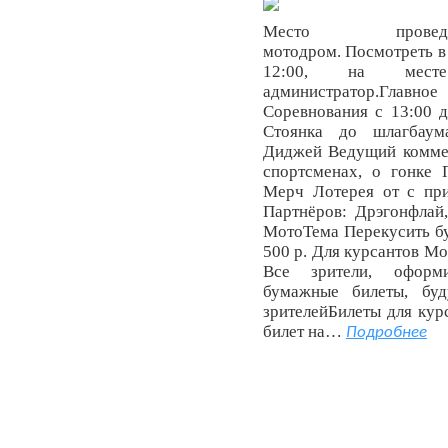
Место провед
мотодром. Посмотреть в
12:00, на месте
администратор.Главн
Соревнования с 13:00 д
Стоянка до шлагбаум
Диджей Ведущий коммен
спортсменах, о гонке
Мерч Лотерея от с пр
Партнёров: Дрэгонфлай
МотоТема Перекусить бу
500 р. Для курсантов Мо
Все зрители, оформ
бумажные билеты, буд
зрителейБилеты для ку
билет на…
Подробнее
Контакты
Правила
FAQ
Поддержи сайт