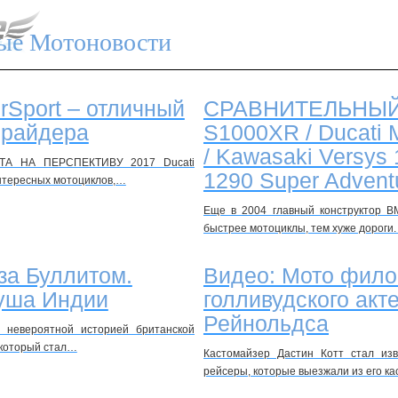
ые Мотоновости
rSport – отличный
СРАВНИТЕЛЬНЫЙ
 райдера
S1000XR / Ducati M
/ Kawasaki Versys
БОТА НА ПЕРСПЕКТИВУ 2017 Ducati
1290 Super Advent
интересных мотоциклов,…
Еще в 2004 главный конструктор 
быстрее мотоциклы, тем хуже дороги
за Буллитом.
Видео: Мото фил
душа Индии
голливудского акт
Рейнольдса
 невероятной историей британской
, который стал…
Кастомайзер Дастин Котт стал изв
рейсеры, которые выезжали из его к