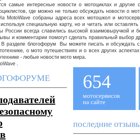
тся самые интересные новости о мотоциклах и другие с
циклистов, где можно не только обсуждать новости о мот
 На MotoWave собраны адреса всех мотошкол и мотосер
используя специальную карту, но и читать или оставлят
ы России всегда славились высокой взаимовыручкой и 
зывы и комментарии помогут сделать правильный выбор д
. В разделе блогофорум Вы можете писать и обсуждать с
тотехнике, о мото путешествиях и о всех других аспекта
отехнике - любые новости мото мира.
toWave .
654
ЛОГОФОРУМЕ
мотосервисов
подавателей
на сайте
езопасному
ю
последние отзыв
ов