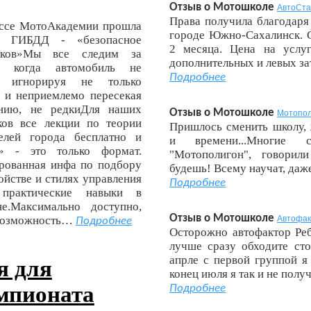
Отзыв о Мотошколе
АвтоСта
Права получила благодар
лассе МотоАкадемии прошла
городе Южно-Сахалинск. 
ей ГИБДД - «безопасное
2 месяца. Цена на услуг
стков»Мы все следим за
дополнительных и левых з
, когда автомобиль не
Подробнее
, игнорируя не только
, и неприемлемо пересекая
нию, не редкиДля наших
Отзыв о Мотошколе
Мотопол
ков все лекции по теории
Пришлось сменить школу, 
елей города бесплатно и
и времени...Многие с
я» - это только формат.
"Мотополигон", говорил
рованная инфа по подбору
будешь! Всему научат, да
ойстве и стилях управления
Подробнее
практические навыки в
е.Максимально доступно,
Отзыв о Мотошколе
о возможность…
Автофак
Подробнее
Осторожно автофактор Реб
лучше сразу обходите сто
апрле с первой группой я
я для
конец июля я так и не полу
емпионата
Подробнее