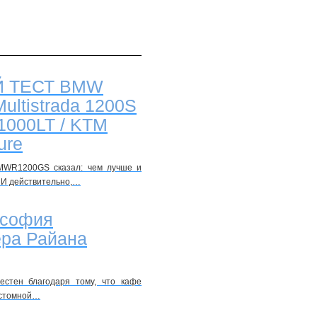
Вход •
Регистрация •
Поиск •
 ТЕСТ BMW
ultistrada 1200S
 1000LT / KTM
ure
BMWR1200GS сказал: чем лучше и
. И действительно,…
ософия
ера Райана
естен благодаря тому, что кафе
астомной…