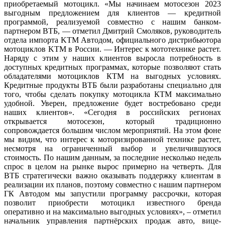
приобретаемый мотоцикл. «Мы начинаем мотосезон 2023
выгодным предложением для клиентов — кредитной
программой, реализуемой совместно с нашим банком-
партнером ВТБ, — отметил Дмитрий Смоляков, руководитель
отдела импорта KTM Автодом, официального дистрибьютора
мотоциклов KTM в России. — Интерес к мототехнике растет.
Наряду с этим у наших клиентов выросла потребность в
доступных кредитных программах, которые позволяют стать
обладателями мотоциклов КТМ на выгодных условиях.
Кредитные продукты ВТБ были разработаны специально для
того, чтобы сделать покупку мотоцикла КТМ максимально
удобной. Уверен, предложение будет востребовано среди
наших клиентов». «Сегодня в российских регионах
открывается мотосезон, который традиционно
сопровождается большим числом мероприятий. На этом фоне
мы видим, что интерес к моторизированной технике растет,
несмотря на ограниченный выбор и увеличившуюся
стоимость. По нашим данным, за последние несколько недель
спрос в целом на рынке вырос примерно на четверть. Для
ВТБ стратегически важно оказывать поддержку клиентам в
реализации их планов, поэтому совместно с нашим партнером
ГК Автодом мы запустили программу рассрочки, которая
позволит приобрести мотоцикл известного бренда
оперативно и на максимально выгодных условиях», – отметил
начальник управления партнёрских продаж авто, вице-