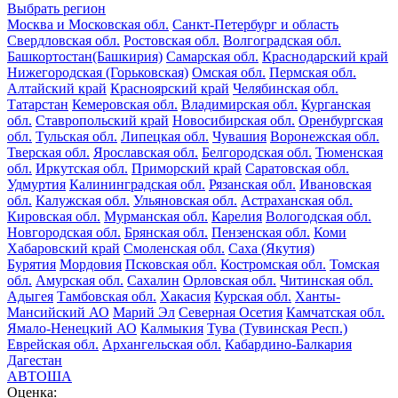
Выбрать регион
Москва и Московская обл.
Санкт-Петербург и область
Свердловская обл.
Ростовская обл.
Волгоградская обл.
Башкортостан(Башкирия)
Самарская обл.
Краснодарский край
Нижегородская (Горьковская)
Омская обл.
Пермская обл.
Алтайский край
Красноярский край
Челябинская обл.
Татарстан
Кемеровская обл.
Владимирская обл.
Курганская
обл.
Ставропольский край
Новосибирская обл.
Оренбургская
обл.
Тульская обл.
Липецкая обл.
Чувашия
Воронежская обл.
Тверская обл.
Ярославская обл.
Белгородская обл.
Тюменская
обл.
Иркутская обл.
Приморский край
Саратовская обл.
Удмуртия
Калининградская обл.
Рязанская обл.
Ивановская
обл.
Калужская обл.
Ульяновская обл.
Астраханская обл.
Кировская обл.
Мурманская обл.
Карелия
Вологодская обл.
Новгородская обл.
Брянская обл.
Пензенская обл.
Коми
Хабаровский край
Смоленская обл.
Саха (Якутия)
Бурятия
Мордовия
Псковская обл.
Костромская обл.
Томская
обл.
Амурская обл.
Сахалин
Орловская обл.
Читинская обл.
Адыгея
Тамбовская обл.
Хакасия
Курская обл.
Ханты-
Мансийский АО
Марий Эл
Северная Осетия
Камчатская обл.
Ямало-Ненецкий АО
Калмыкия
Тува (Тувинская Респ.)
Еврейская обл.
Архангельская обл.
Кабардино-Балкария
Дагестан
АВТОША
Оценка: