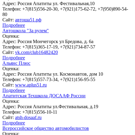
Адрес:
Россия Апатиты ул. Фестивальная,10
Телефон:
+7(815)556-20-30, +7(921)175-62-72, +7(950)890-54-
80
Сайт:
автоша51.рф
Подробнее
Автошкола "За рулем"
Оценка:
Адрес:
Россия Мончегорск ул Бредова, д. 6а
Телефон:
+7(815)365-17-19, +7(921)734-87-57
Сайт:
vk.com/club16482420
Подробнее
Альянс Плюс
Оценка:
Адрес:
Россия Апатиты ул. Космонавтов, дом 10
Телефон:
+7(815)557-73-34, +7(921)156-95-55
Сайт:
www.aplus51.ru
Подробнее
Апатитская Техшкола ДОСААФ России
Оценка:
Адрес:
Россия Апатиты ул.Фестивальная, д.19
Телефон:
+7(815)556-10-11
Сайт:
atsh-dosaaf.ru
Подробнее
Всероссийское общество автомобилистов
Оценка: