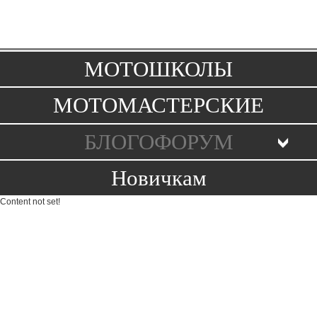
Toggle
navigation
МОТОШКОЛЫ
МОТОМАСТЕРСКИЕ
БЛОГОФОРУМ
Новичкам
Content not set!
ДО НАЧАЛА МОТОСЕЗОНА ОСТАЛОСЬ
Контакты
Правила
FAQ
Поддержи сайт