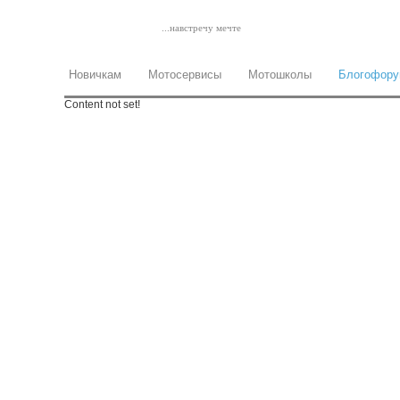
...навстречу мечте
Новичкам
Мотосервисы
Мотошколы
Блогофор
Content not set!
Контакты
Правила
FAQ
Поддержи сайт