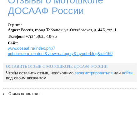
Отзывы о мотошколе
ДОСААФ России
Оценка:
Адрес:
Россия,
город Тобольск,
ул. Октябрьская, д. 44Б, стр. 1
Телефон:
+7(345)625-10-75
Сайт:
www.dosaaf.ru/index.php?
option=com_content&view=category&layout=blog&id=160
ОСТАВИТЬ ОТЗЫВ О МОТОШКОЛЕ ДОСААФ РОССИИ
Чтобы оставить отзыв, необходимо
зарегистрироваться
или
войти
под своим аккаунтом.
Отзывов пока нет.
ДО НАЧАЛА МОТОСЕЗОНА ОСТАЛОСЬ
Контакты
Правила
FAQ
Поддержи сайт