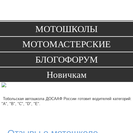
Toggle
navigation
МОТОШКОЛЫ
МОТОМАСТЕРСКИЕ
БЛОГОФОРУМ
Новичкам
Тобольская автошкола ДОСААФ России готовит водителей категорий:
"А", "В", "С", "D", "Е".