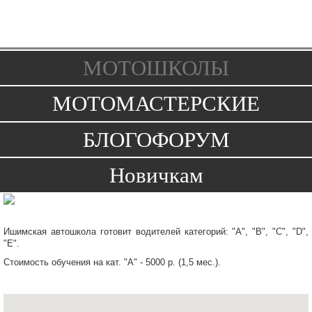
Toggle
navigation
МОТОШКОЛЫ
МОТОМАСТЕРСКИЕ
БЛОГОФОРУМ
Новичкам
Ишимская автошкола готовит водителей категорий: "А", "В", "С", "D",
"Е".
Стоимость обучения на кат. "А" - 5000 р. (1,5 мес.).