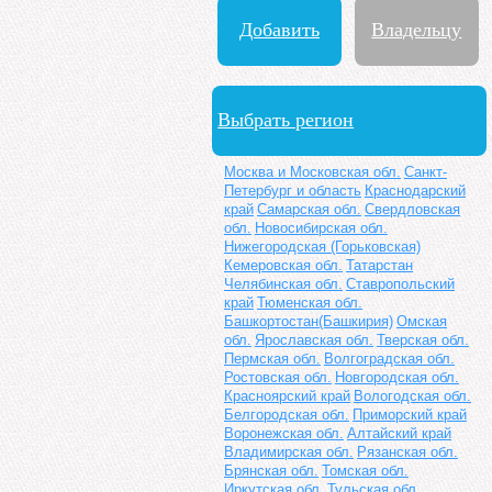
Добавить
Владельцу
мотосервис
сервиса
Выбрать регион
Москва и Московская обл.
Санкт-
Петербург и область
Краснодарский
край
Самарская обл.
Свердловская
обл.
Новосибирская обл.
Нижегородская (Горьковская)
Кемеровская обл.
Татарстан
Челябинская обл.
Ставропольский
край
Тюменская обл.
Башкортостан(Башкирия)
Омская
обл.
Ярославская обл.
Тверская обл.
Пермская обл.
Волгоградская обл.
Ростовская обл.
Новгородская обл.
Красноярский край
Вологодская обл.
Белгородская обл.
Приморский край
Воронежская обл.
Алтайский край
Владимирская обл.
Рязанская обл.
Брянская обл.
Томская обл.
Иркутская обл.
Тульская обл.