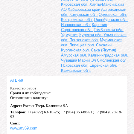
Кировская обл.
Ханты-Мансийский
АО
Хабаровский край
Астраханская
обл.
Калужская обл.
Орловская обл.
Костромская обл.
Оренбургская обл.
Ивановская обл.
Карелия
Саратовская обл.
Тамбовская обл.
Удмуртия
Курская обл.
Ульяновская
обл.
Пензенская обл.
Мурманская
обл.
Липецкая обл.
Сахалин
Курганская обл.
Саха (Якутия)
Амурская обл.
Калининградская обл.
Чувашия
Марий Эл
Смоленская обл.
Псковская обл.
Еврейская обл.
Камчатская обл.
АТВ-69
Качество работ:
Сроки и их соблюдение:
Отношение к клиенту:
Адрес:
Россия Тверь Калинина 9А
Телефон:
+7 (4822) 63-10-25; +7 (904) 353-86-91; +7 (904) 028-19-
93
Сайт:
www.atv69.com