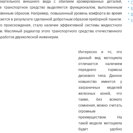
екательного внешнего вида с обилием хромированных деталей,
П
е транспортное средство выделяется функционалом, выполненным
К
твенным образом. Например, повышенный уровень комфорта во время
В
ается в результате сделанной добротным образом приборной панели.
Н
го происхождения, стало наличие эффективной системы жидкостного
м. Масляный радиатор этого транспортного средства отечественного
работок двухколесной инженерии.
Интересно и то, что
данный вид мотоцикла
отличается наличием
переднего тормоза
дискового типа. Данное
новшество имеется у
заграничных моделей
железных коней, что
также, без всякого
сомнения, можно считать
огромным
преимуществом. На
такой модели мотоцикла
будет удобно