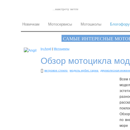
...навстречу мечте
Новичкам
Мотосервисы
Мотошколы
Блогофор
САМЫЕ ИНТЕРЕСНЫЕ МОТО
|
by Angil
Мотоциклы
Обзор мотоцикла мод
ветровое стекло
модель ирбис гариа
двухколесная инжен
Всем 
моде
эсте
разно
расс
покло
Обзор
по вн
море