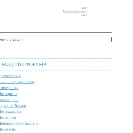
Вход
Зарегистрироваться
Поиск
РАЗДЕЛЫ ФОРУМА
утешествия
ачинающему пилоту
кипировка
отоциклы
omen-pilot
ервис и Тюнинг
отогаджеты
отоспорт
ероприятия и встречи
Мототемы