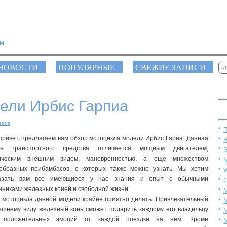
ум
НОВОСТИ
ПОПУЛЯРНЫЕ
СВЕЖИЕ ЗАПИСИ
ели Ирбис Гарпиа
ерия
П
привет, предлагаем вам обзор мотоцикла модели Ирбис Гариа. Данная
Н
ль транспортного средства отличается мощным двигателем,
Э
тическим внешним видом, маневренностью, а еще множеством
М
образных прибамбасов, о которых также можно узнать. Мы хотим
W
казать вам все имеющиеся у нас знания и опыт с обычными
С
нниками железных коней и свободной жизни.
М
 мотоцикла данной модели крайне приятно делать. Привлекательный
М
ешнему виду железный конь сможет подарить каждому его владельцу
М
 положительных эмоций от каждой поездки на нем. Кроме