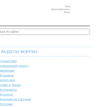
Вход
Зарегистрироваться
Поиск
РАЗДЕЛЫ ФОРУМА
утешествия
ачинающему пилоту
кипировка
отоциклы
omen-pilot
ервис и Тюнинг
отогаджеты
отоспорт
ероприятия и встречи
Мототемы