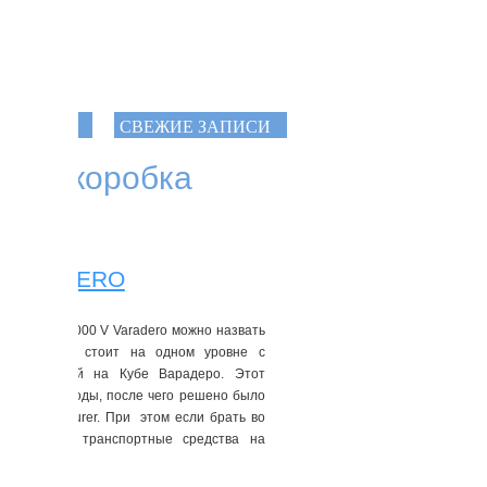
УЛЯРНЫЕ
СВЕЖИЕ ЗАПИСИ
атая коробка
V VARADERO
зм
Honda XL 1000 V Varadero можно назвать
ро, который стоит на одном уровне с
честь пляжей на Кубе Варадеро. Этот
98 по 2012 годы, после чего решено было
200 Crosstourer. При этом если брать во
ro, то эти транспортные средства на
х стран.