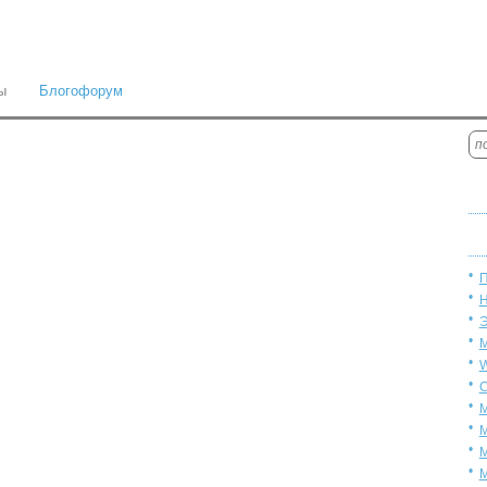
ы
Блогофорум
П
Н
Э
М
W
С
М
М
М