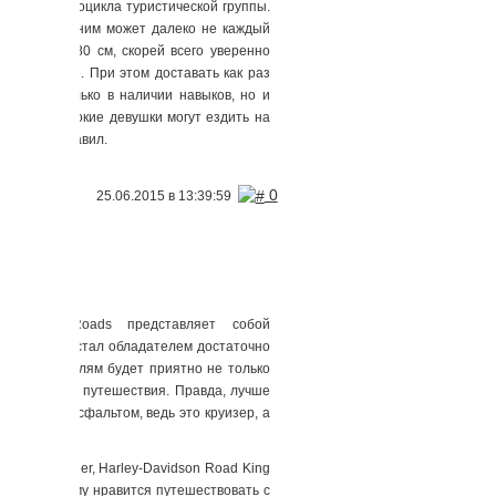
желого мотоцикла туристической группы.
равиться с ним может далеко не каждый
ростом в 180 см, скорей всего уверенно
м мотоцикле. При этом доставать как раз
ается не только в наличии навыков, но и
кие и невысокие девушки могут ездить на
меющихся правил.
0
25.06.2015 в 13:39:59
ds
дач
ry Cross Roads представляет собой
ждения. Он стал обладателем достаточно
ряду. Водителям будет приятно не только
должительные путешествия. Правда, лучше
ественным асфальтом, ведь это круизер, а
a Stratoliner, Harley-Davidson Road King
для тех, кому нравится путешествовать с