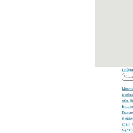
Найди
Москва
и обла
обл.
В
Башко
Красн
(Горьк
край
П
Челяб