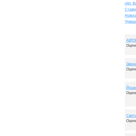
обл.
В
Ставр
Новос
Чуваш
АВТО
Оценк
Звени
Оценк
Йошк
Оценк
Свет
Оценк