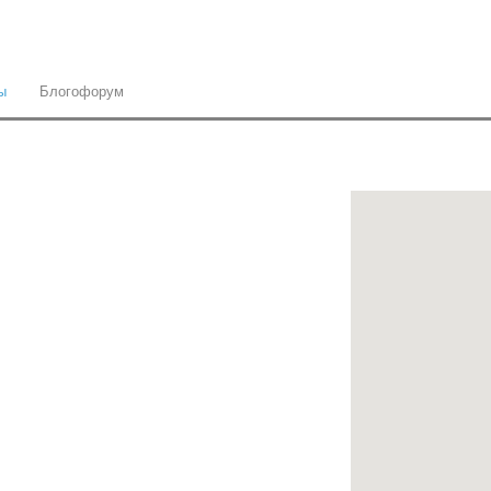
ы
Блогофорум