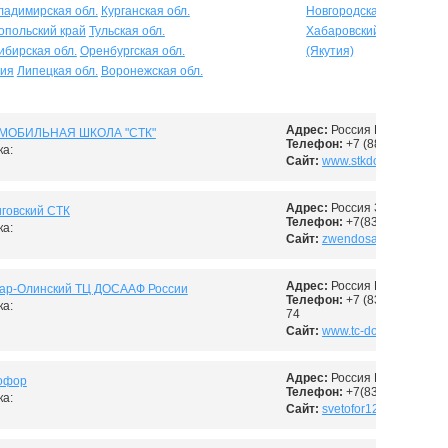
ладимирская обл.
Курганская обл.
Новгородская обл.
Брянс
опольский край
Тульская обл.
Хабаровский край
Смоле
ибирская обл.
Оренбургская обл.
(Якутия)
ия
Липецкая обл.
Воронежская обл.
Адрес:
Россия Йошкар-Ола
МОБИЛЬНАЯ ШКОЛА "СТК"
Телефон:
+7 (88362)45-08-
а:
Сайт:
www.stkdosaaf-yola.ru
Адрес:
Россия Звенигово ул
говский СТК
Телефон:
+7(83645)7-16-97
а:
Сайт:
zwendosaaf-yola.ru
Адрес:
Россия Йошкар-Ола
ар-Олинский ТЦ ДОСААФ России
Телефон:
+7 (8362) 44-88-45
а:
74
Сайт:
www.tc-dosaaf.u
Адрес:
Россия Йошкар-Ола 
офор
Телефон:
+7(8362)466-323,
а:
Сайт:
svetofor12.ru