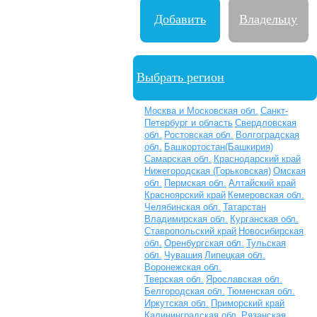
Добавить
Владельцу
школу
школы
Выбрать регион
Москва и Московская обл.
Санкт-
Петербург и область
Свердловская
обл.
Ростовская обл.
Волгоградская
обл.
Башкортостан(Башкирия)
Самарская обл.
Краснодарский край
Нижегородская (Горьковская)
Омская
обл.
Пермская обл.
Алтайский край
Красноярский край
Кемеровская обл.
Челябинская обл.
Татарстан
Владимирская обл.
Курганская обл.
Ставропольский край
Новосибирская
обл.
Оренбургская обл.
Тульская
обл.
Чувашия
Липецкая обл.
Воронежская обл.
Тверская обл.
Ярославская обл.
Белгородская обл.
Тюменская обл.
Иркутская обл.
Приморский край
Калининградская обл.
Рязанская