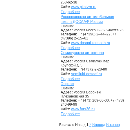
258-62-38
www.pilotvrn.ru
Сайт:
Подробнее
Россошанская автомобильная
школа ДОСААФ России
Оценка:
Адрес:
Россия Россошь Либкнехта 26
Телефон:
+7 (47396) 2–44–22, +7
(47396) 2–15–61
www.dosaaf-rossosh.ru
Сайт:
Подробнее
Семилукская автошкола
Оценка:
Адрес:
Россия Семилуки пер.
Крупской д. 5
Телефон:
+7(47372)2-28-80
semiluki-dosaaf.ru
Сайт:
Подробнее
Форсаж
Оценка:
Адрес:
Россия Воронеж
Плехановская 35
Телефон:
+7 (473) 269-00-00, +7 (473)
240-99-99
www.fors36.ru
Сайт:
Подробнее
2
Вперед
В конец
В начало
Назад
1