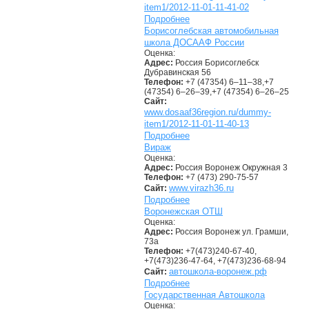
item1/2012-11-01-11-41-02
Подробнее
Борисоглебская автомобильная
школа ДОСААФ России
Оценка:
Адрес:
Россия Борисоглебск
Дубравинская 56
Телефон:
+7 (47354) 6–11–38,+7
(47354) 6–26–39,+7 (47354) 6–26–25
Сайт:
www.dosaaf36region.ru/dummy-
item1/2012-11-01-11-40-13
Подробнее
Вираж
Оценка:
Адрес:
Россия Воронеж Окружная 3
Телефон:
+7 (473) 290-75-57
www.virazh36.ru
Сайт:
Подробнее
Воронежская ОТШ
Оценка:
Адрес:
Россия Воронеж ул. Грамши,
73а
Телефон:
+7(473)240-67-40,
+7(473)236-47-64, +7(473)236-68-94
автошкола-воронеж.рф
Сайт:
Подробнее
Государственная Автошкола
Оценка: