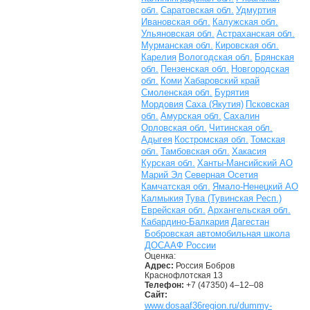
обл.
Саратовская обл.
Удмуртия
Ивановская обл.
Калужская обл.
Ульяновская обл.
Астраханская обл.
Мурманская обл.
Кировская обл.
Карелия
Вологодская обл.
Брянская
обл.
Пензенская обл.
Новгородская
обл.
Коми
Хабаровский край
Смоленская обл.
Бурятия
Мордовия
Саха (Якутия)
Псковская
обл.
Амурская обл.
Сахалин
Орловская обл.
Читинская обл.
Адыгея
Костромская обл.
Томская
обл.
Тамбовская обл.
Хакасия
Курская обл.
Ханты-Мансийский АО
Марий Эл
Северная Осетия
Камчатская обл.
Ямало-Ненецкий АО
Калмыкия
Тува (Тувинская Респ.)
Еврейская обл.
Архангельская обл.
Кабардино-Балкария
Дагестан
Бобровская автомобильная школа
ДОСААФ России
Оценка:
Адрес:
Россия Бобров
Краснофлотская 13
Телефон:
+7 (47350) 4–12–08
Сайт:
www.dosaaf36region.ru/dummy-