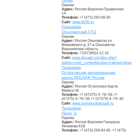
Лидер
Оценка:
Адрес:
Россия Воронеж Пушкинская
1А
Телефон:
+7 (473) 260-08-00
www.ldr36.ru
Сайт:
Подробнее
Ольховатский СТЦ
Оценка:
Адрес:
Россия Ольховатка ул.
Маяковского д. 37-а Ольховатка
Воронежская область
Телефон:
+7(47395)3-12-10
www.dosaaf.ru/index.php?
Сайт:
option=com_content&view=category&lay
Подробнее
Острогожская автомобильная
школа ДОСААФ России
Оценка:
Адрес:
Россия Острогожск Карла
Маркса 56
Телефон:
+7 (47375) 4–78–58,+7
(47375) 4–78–36,+7 (47375) 4–79–46
www.ostrogoskdosaaf.ru
Сайт:
Подробнее
Пилот Ъ
Оценка:
Адрес:
Россия Воронеж Генерала
Лизюкова 61В
Телефон:
+7 (473) 258-64-85, +7 (473)