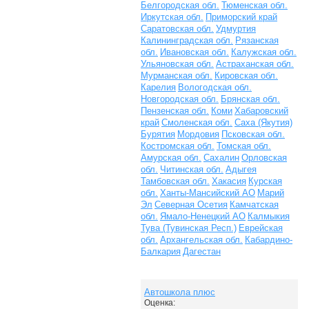
Белгородская обл.
Тюменская обл.
Иркутская обл.
Приморский край
Саратовская обл.
Удмуртия
Калининградская обл.
Рязанская
обл.
Ивановская обл.
Калужская обл.
Ульяновская обл.
Астраханская обл.
Мурманская обл.
Кировская обл.
Карелия
Вологодская обл.
Новгородская обл.
Брянская обл.
Пензенская обл.
Коми
Хабаровский
край
Смоленская обл.
Саха (Якутия)
Бурятия
Мордовия
Псковская обл.
Костромская обл.
Томская обл.
Амурская обл.
Сахалин
Орловская
обл.
Читинская обл.
Адыгея
Тамбовская обл.
Хакасия
Курская
обл.
Ханты-Мансийский АО
Марий
Эл
Северная Осетия
Камчатская
обл.
Ямало-Ненецкий АО
Калмыкия
Тува (Тувинская Респ.)
Еврейская
обл.
Архангельская обл.
Кабардино-
Балкария
Дагестан
Автошкола плюс
Оценка: