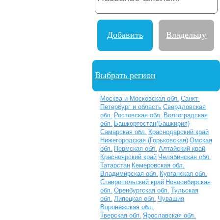
Добавить
Владельцу
школу
школы
Выбрать регион
Москва и Московская обл.
Санкт-
Петербург и область
Свердловская
обл.
Ростовская обл.
Волгоградская
обл.
Башкортостан(Башкирия)
Самарская обл.
Краснодарский край
Нижегородская (Горьковская)
Омская
обл.
Пермская обл.
Алтайский край
Красноярский край
Челябинская обл.
Татарстан
Кемеровская обл.
Владимирская обл.
Курганская обл.
Ставропольский край
Новосибирская
обл.
Оренбургская обл.
Тульская
обл.
Липецкая обл.
Чувашия
Воронежская обл.
Тверская обл.
Ярославская обл.