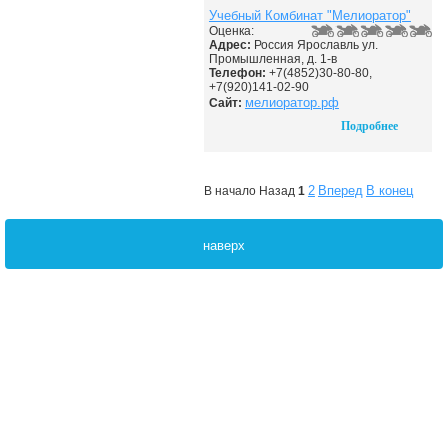
Учебный Комбинат "Мелиоратор"
Оценка:
Адрес:
Россия Ярославль ул.
Промышленная, д. 1-в
Телефон:
+7(4852)30-80-80,
+7(920)141-02-90
мелиоратор.рф
Сайт:
Подробнее
2
Вперед
В конец
В начало
Назад
1
наверх
ДО НАЧАЛА МОТОСЕЗОНА ОСТАЛОСЬ
Контакты
Правила
FAQ
Поддержи сайт