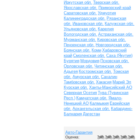
Иркутская обл.
Тверская обл.
Ярославская обл.
Приморский край
Саратовская обл.
Удмуртия
Калининградская обл.
Рязанская
обл.
Ивановская обл.
Калужская обл.
Ульяновская обл.
Карелия
Вологодская обл.
Астраханская обл.
Мурманская обл.
Кировская обл.
Пензенская обл.
Новгородская обл.
Брянская обл.
Коми
Хабаровский
край
Смоленская обл.
Саха (Якутия)
Бурятия
Мордовия
Псковская обл.
Орловская обл.
Читинская обл.
Адыгея
Костромская обл.
Томская
обл.
Амурская обл.
Сахалин
Тамбовская обл.
Хакасия
Марий Эл
Курская обл.
Ханты-Мансийский АО
Северная Осетия
Тува (Тувинская
Респ.)
Камчатская обл.
Ямало-
Ненецкий АО
Калмыкия
Еврейская
обл.
Архангельская обл.
Кабардино-
Балкария
Дагестан
Авто-Гарантия
Оценка: