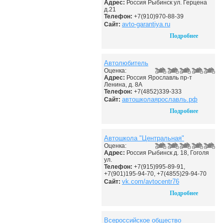
Адрес:
Россия Рыбинск ул. Герцена
д.21
Телефон:
+7(910)970-88-39
avto-garantiya.ru
Сайт:
Подробнее
Автолюбитель
Оценка:
Адрес:
Россия Ярославль пр-т
Ленина, д. 8А
Телефон:
+7(4852)339-333
автошколаярославль.рф
Сайт:
Подробнее
Автошкола "Центральная"
Оценка:
Адрес:
Россия Рыбинск д. 18, Гоголя
ул.
Телефон:
+7(915)995-89-91,
+7(901)195-94-70, +7(4855)29-94-70
vk.com/avtocentr76
Сайт:
Подробнее
Всероссийское общество