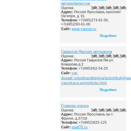
автомобилистов
Оценка:
Адрес:
Россия Ярославль проспект
Октября, д. 91
Телефон:
+7(485)273-61-00,
+7(485)293-61-00
www.yarvoa.ru
Сайт:
Подробнее
Гаврилов-Ямская автошкола
Оценка:
Адрес:
Россия Гаврилов Ям ул.
Комарова д.3
Телефон:
+7(48534)2-54-25
yar-
Сайт:
dosaaf.ru/podrazdeleniya/avtoshkolyi/gavr
yamskaya-avtoshkola.html
Подробнее
Главная дорога
Оценка:
Адрес:
Россия Ярославль пр-т.
Фрунзе, д.37/18
Телефон:
+7(4852)925-125
road76.ru
Сайт: