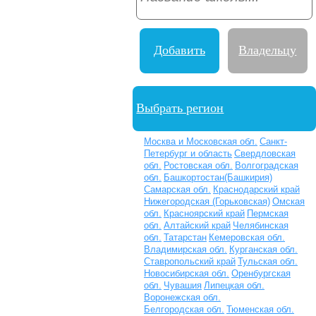
Добавить
Владельцу
школу
школы
Выбрать регион
Москва и Московская обл.
Санкт-
Петербург и область
Свердловская
обл.
Ростовская обл.
Волгоградская
обл.
Башкортостан(Башкирия)
Самарская обл.
Краснодарский край
Нижегородская (Горьковская)
Омская
обл.
Красноярский край
Пермская
обл.
Алтайский край
Челябинская
обл.
Татарстан
Кемеровская обл.
Владимирская обл.
Курганская обл.
Ставропольский край
Тульская обл.
Новосибирская обл.
Оренбургская
обл.
Чувашия
Липецкая обл.
Воронежская обл.
Белгородская обл.
Тюменская обл.