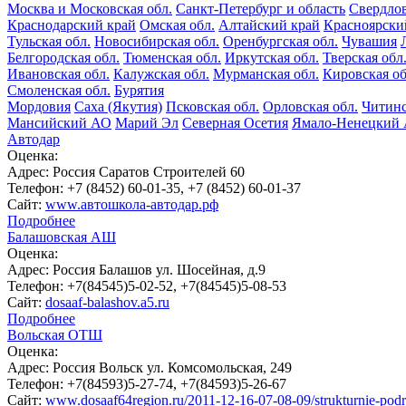
Москва и Московская обл.
Санкт-Петербург и область
Свердлов
Краснодарский край
Омская обл.
Алтайский край
Красноярски
Тульская обл.
Новосибирская обл.
Оренбургская обл.
Чувашия
Белгородская обл.
Тюменская обл.
Иркутская обл.
Тверская обл
Ивановская обл.
Калужская обл.
Мурманская обл.
Кировская об
Смоленская обл.
Бурятия
Мордовия
Саха (Якутия)
Псковская обл.
Орловская обл.
Читинс
Мансийский АО
Марий Эл
Северная Осетия
Ямало-Ненецкий
Автодар
Оценка:
Адрес:
Россия Саратов Строителей 60
Телефон:
+7 (8452) 60-01-35, +7 (8452) 60-01-37
Сайт:
www.автошкола-автодар.рф
Подробнее
Балашовская АШ
Оценка:
Адрес:
Россия Балашов ул. Шосейная, д.9
Телефон:
+7(84545)5-02-52, +7(84545)5-08-53
Сайт:
dosaaf-balashov.a5.ru
Подробнее
Вольская ОТШ
Оценка:
Адрес:
Россия Вольск ул. Комсомольская, 249
Телефон:
+7(84593)5-27-74, +7(84593)5-26-67
Сайт:
www.dosaaf64region.ru/2011-12-16-07-08-09/strukturnie-pod