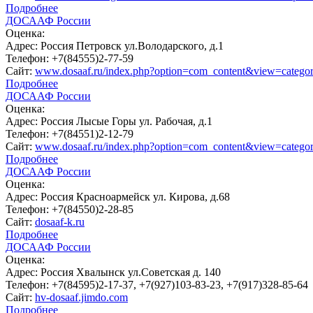
Подробнее
ДОСААФ России
Оценка:
Адрес:
Россия Петровск ул.Володарского, д.1
Телефон:
+7(84555)2-77-59
Сайт:
www.dosaaf.ru/index.php?option=com_content&view=catego
Подробнее
ДОСААФ России
Оценка:
Адрес:
Россия Лысые Горы ул. Рабочая, д.1
Телефон:
+7(84551)2-12-79
Сайт:
www.dosaaf.ru/index.php?option=com_content&view=catego
Подробнее
ДОСААФ России
Оценка:
Адрес:
Россия Красноармейск ул. Кирова, д.68
Телефон:
+7(84550)2-28-85
Сайт:
dosaaf-k.ru
Подробнее
ДОСААФ России
Оценка:
Адрес:
Россия Хвалынск ул.Советская д. 140
Телефон:
+7(84595)2-17-37, +7(927)103-83-23, +7(917)328-85-64
Сайт:
hv-dosaaf.jimdo.com
Подробнее