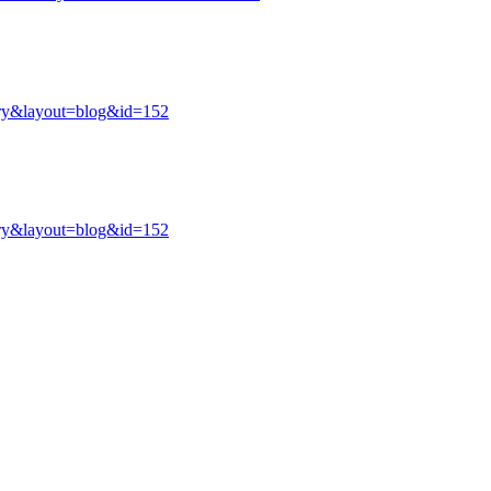
ry&layout=blog&id=152
ry&layout=blog&id=152