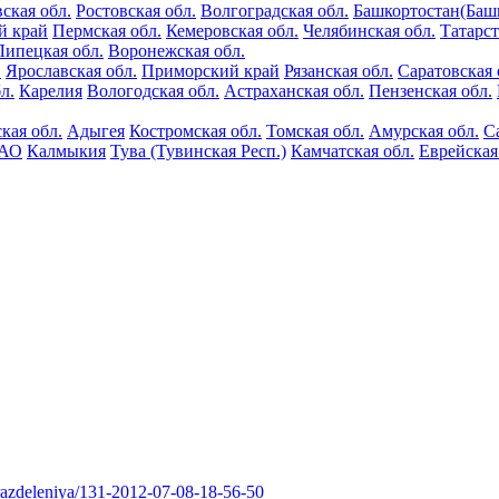
ская обл.
Ростовская обл.
Волгоградская обл.
Башкортостан(Баш
й край
Пермская обл.
Кемеровская обл.
Челябинская обл.
Татарс
Липецкая обл.
Воронежская обл.
.
Ярославская обл.
Приморский край
Рязанская обл.
Саратовская 
л.
Карелия
Вологодская обл.
Астраханская обл.
Пензенская обл.
кая обл.
Адыгея
Костромская обл.
Томская обл.
Амурская обл.
С
 АО
Калмыкия
Тува (Тувинская Респ.)
Камчатская обл.
Еврейская
razdeleniya/131-2012-07-08-18-56-50