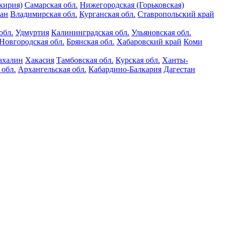
кирия)
Самарская обл.
Нижегородская (Горьковская)
тан
Владимирская обл.
Курганская обл.
Ставропольский край
обл.
Удмуртия
Калининградская обл.
Ульяновская обл.
Новгородская обл.
Брянская обл.
Хабаровский край
Коми
ахалин
Хакасия
Тамбовская обл.
Курская обл.
Ханты-
 обл.
Архангельская обл.
Кабардино-Балкария
Дагестан