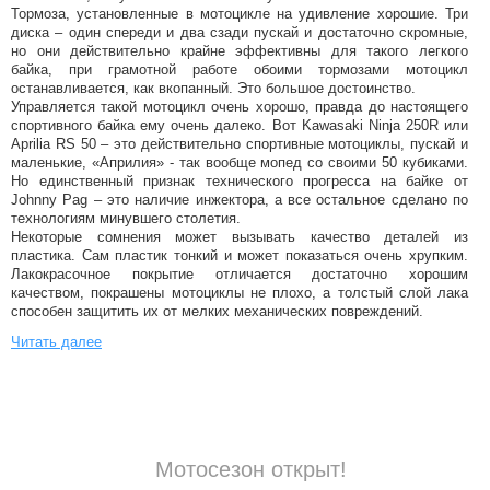
Тормоза, установленные в мотоцикле на удивление хорошие. Три
диска – один спереди и два сзади пускай и достаточно скромные,
но они действительно крайне эффективны для такого легкого
байка, при грамотной работе обоими тормозами мотоцикл
останавливается, как вкопанный. Это большое достоинство.
Управляется такой мотоцикл очень хорошо, правда до настоящего
спортивного байка ему очень далеко. Вот Kawasaki Ninja 250R или
Aprilia RS 50 – это действительно спортивные мотоциклы, пускай и
маленькие, «Априлия» - так вообще мопед со своими 50 кубиками.
Но единственный признак технического прогресса на байке от
Johnny Pag – это наличие инжектора, а все остальное сделано по
технологиям минувшего столетия.
Некоторые сомнения может вызывать качество деталей из
пластика. Сам пластик тонкий и может показаться очень хрупким.
Лакокрасочное покрытие отличается достаточно хорошим
качеством, покрашены мотоциклы не плохо, а толстый слой лака
способен защитить их от мелких механических повреждений.
Читать далее
Мотосезон открыт!