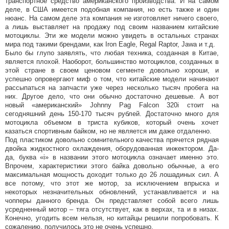
транспортное средство американского производства. И на самом
деле, в США имеется подобная компания, но есть также и один
нюанс. На самом деле эта компания не изготовляет ничего своего,
а лишь выставляет на продажу под своим названием китайские
мотоциклы. Эти же модели можно увидеть в остальных странах
мира под такими брендами, как Iron Eagle, Regal Raptor, Jawa и т.д.
Было бы глупо заявлять, что любая техника, созданная в Китае,
является плохой. Наоборот, большинство мотоциклов, созданных в
этой стране в своем ценовом сегменте довольно хороши, и
успешно опровергают миф о том, что китайские модели начинают
рассыпаться на запчасти уже через несколько тысяч пробега на
них. Другое дело, что они обычно достаточно дешевые. А вот
новый «американский» Johnny Pag Falcon 320i стоит на
сегодняшний день 150-170 тысяч рублей. Достаточно много для
мотоцикла объемом в триста кубиков, который очень хочет
казаться спортивным байком, но не является им даже отдаленно.
Под пластиком довольно сомнительного качества прячется рядная
двойка жидкостного охлаждения, оборудованная инжектором. Да-
да, буква «i» в названии этого мотоцикла означает именно это.
Впрочем, характеристики этого байка довольно обычные, а его
максимальная мощность доходит только до 26 лошадиных сил. А
все потому, что этот же мотор, за исключением впрыска и
некоторых незначительных обновлений, устанавливается и на
чопперы данного бренда. Он представляет собой всего лишь
усредненный мотор – тяга отсутствует, как в верхах, та и в низах.
Конечно, угодить всем нельзя, но китайцы решили попробовать. К
сожалению, получилось это не очень успешно.