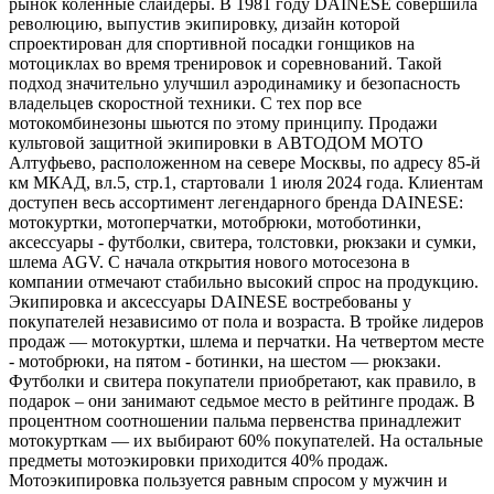
рынок коленные слайдеры. В 1981 году DAINESE совершила
революцию, выпустив экипировку, дизайн которой
спроектирован для спортивной посадки гонщиков на
мотоциклах во время тренировок и соревнований. Такой
подход значительно улучшил аэродинамику и безопасность
владельцев скоростной техники. С тех пор все
мотокомбинезоны шьются по этому принципу. Продажи
культовой защитной экипировки в АВТОДОМ МОТО
Алтуфьево, расположенном на севере Москвы, по адресу 85-й
км МКАД, вл.5, стр.1, стартовали 1 июля 2024 года. Клиентам
доступен весь ассортимент легендарного бренда DAINESE:
мотокуртки, мотоперчатки, мотобрюки, мотоботинки,
аксессуары - футболки, свитера, толстовки, рюкзаки и сумки,
шлема AGV. С начала открытия нового мотосезона в
компании отмечают стабильно высокий спрос на продукцию.
Экипировка и аксессуары DAINESE востребованы у
покупателей независимо от пола и возраста. В тройке лидеров
продаж — мотокуртки, шлема и перчатки. На четвертом месте
- мотобрюки, на пятом - ботинки, на шестом — рюкзаки.
Футболки и свитера покупатели приобретают, как правило, в
подарок – они занимают седьмое место в рейтинге продаж. В
процентном соотношении пальма первенства принадлежит
мотокурткам — их выбирают 60% покупателей. На остальные
предметы мотоэкировки приходится 40% продаж.
Мотоэкипировка пользуется равным спросом у мужчин и