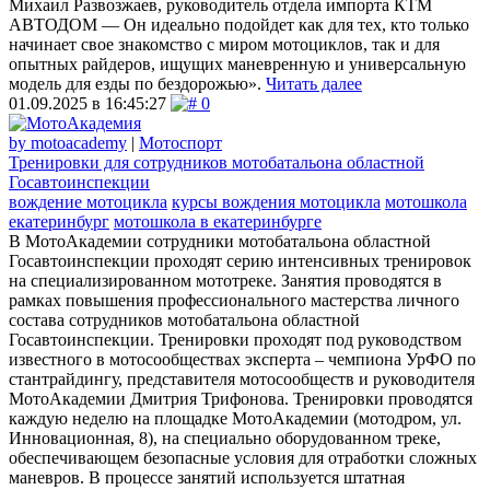
Михаил Развозжаев, руководитель отдела импорта КТМ
АВТОДОМ — Он идеально подойдет как для тех, кто только
начинает свое знакомство с миром мотоциклов, так и для
опытных райдеров, ищущих маневренную и универсальную
модель для езды по бездорожью».
Читать далее
01.09.2025 в 16:45:27
0
by motoacademy
|
Мотоспорт
Тренировки для сотрудников мотобатальона областной
Госавтоинспекции
вождение мотоцикла
курсы вождения мотоцикла
мотошкола
екатеринбург
мотошкола в екатеринбурге
В МотоАкадемии сотрудники мотобатальона областной
Госавтоинспекции проходят серию интенсивных тренировок
на специализированном мототреке. Занятия проводятся в
рамках повышения профессионального мастерства личного
состава сотрудников мотобатальона областной
Госавтоинспекции. Тренировки проходят под руководством
известного в мотосообществах эксперта – чемпиона УрФО по
стантрайдингу, представителя мотосообществ и руководителя
МотоАкадемии Дмитрия Трифонова. Тренировки проводятся
каждую неделю на площадке МотоАкадемии (мотодром, ул.
Инновационная, 8), на специально оборудованном треке,
обеспечивающем безопасные условия для отработки сложных
маневров. В процессе занятий используется штатная