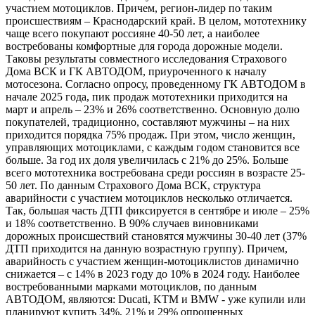
участием мотоциклов. Причем, регион-лидер по таким
происшествиям – Краснодарский край. В целом, мототехнику
чаще всего покупают россияне 40-50 лет, а наиболее
востребованы комфортные для города дорожные модели.
Таковы результаты совместного исследования Страхового
Дома ВСК и ГК АВТОДОМ, приуроченного к началу
мотосезона. Согласно опросу, проведенному ГК АВТОДОМ в
начале 2025 года, пик продаж мототехники приходится на
март и апрель – 23% и 26% соответственно. Основную долю
покупателей, традиционно, составляют мужчины – на них
приходится порядка 75% продаж. При этом, число женщин,
управляющих мотоциклами, с каждым годом становится все
больше. За год их доля увеличилась с 21% до 25%. Больше
всего мототехника востребована среди россиян в возрасте 25-
50 лет. По данным Страхового Дома ВСК, структура
аварийности с участием мотоциклов несколько отличается.
Так, большая часть ДТП фиксируется в сентябре и июле – 25%
и 18% соответственно. В 90% случаев виновниками
дорожных происшествий становятся мужчины 30-40 лет (37%
ДТП приходится на данную возрастную группу). Причем,
аварийность с участием женщин-мотоциклистов динамично
снижается – с 14% в 2023 году до 10% в 2024 году. Наиболее
востребованными марками мотоциклов, по данным
АВТОДОМ, являются: Ducati, KTM и BMW - уже купили или
планируют купить 34%, 21% и 29% опрошенных