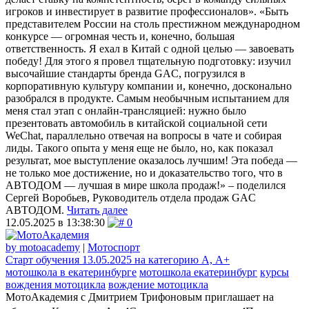
игроков и инвестирует в развитие профессионалов». «Быть
представителем России на столь престижном международном
конкурсе — огромная честь и, конечно, большая
ответственность. Я ехал в Китай с одной целью — завоевать
победу! Для этого я провел тщательную подготовку: изучил
высочайшие стандарты бренда GAC, погрузился в
корпоративную культуру компании и, конечно, досконально
разобрался в продукте. Самым необычным испытанием для
меня стал этап с онлайн-трансляцией: нужно было
презентовать автомобиль в китайской социальной сети
WeChat, параллельно отвечая на вопросы в чате и собирая
лиды. Такого опыта у меня еще не было, но, как показал
результат, мое выступление оказалось лучшим! Эта победа —
не только мое достижение, но и доказательство того, что в
АВТОДОМ — лучшая в мире школа продаж!» – поделился
Сергей Воробьев, Руководитель отдела продаж GAC
АВТОДОМ.
Читать далее
12.05.2025 в 13:38:30
0
by motoacademy
|
Мотоспорт
Старт обучения 13.05.2025 на категорию А, А+
мотошкола в екатеринбурге
мотошкола екатеринбург
курсы
вождения мотоцикла
вождение мотоцикла
МотоАкадемия с Дмитрием Трифоновым приглашает на