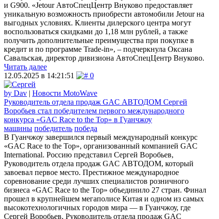
и G900. «Jetour АвтоСпецЦентр Внуково предоставляет
уникальную возможность приобрести автомобили Jetour на
выгодных условиях. Клиенты дилерского центра могут
воспользоваться скидками до 1,18 млн рублей, а также
получить дополнительные преимущества при покупке в
кредит и по программе Trade-in», – подчеркнула Оксана
Савальская, директор дивизиона АвтоСпецЦентр Внуково.
Читать далее
12.05.2025 в 14:21:51
0
by Dav
|
Новости MotoWave
Руководитель отдела продаж GAC АВТОДОМ Сергей
Воробьев стал победителем первого международного
конкурса «GAC Race to the Top» в Гуанчжоу
машины
победитель
победа
В Гуанчжоу завершился первый международный конкурс
«GAC Race to the Top», организованный компанией GAC
International. Россию представил Сергей Воробьев,
Руководитель отдела продаж GAC АВТОДОМ, который
завоевал первое место. Престижное международное
соревнование среди лучших специалистов розничного
бизнеса «GAC Race to the Top» объединило 27 стран. Финал
прошел в крупнейшем мегаполисе Китая и одном из самых
высокотехнологичных городов мира — в Гуанчжоу, где
Сергей Воробьев, Руководитель отдела продаж GAC