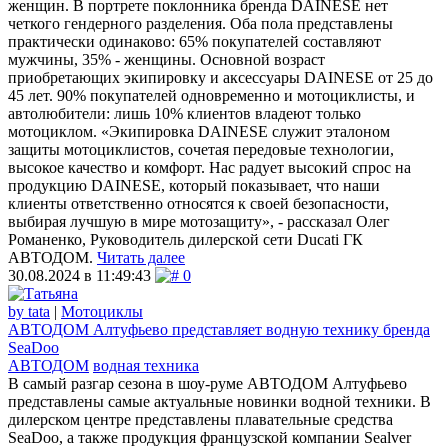
женщин. В портрете поклонника бренда DAINESE нет
четкого гендерного разделения. Оба пола представлены
практически одинаково: 65% покупателей составляют
мужчины, 35% - женщины. Основной возраст
приобретающих экипировку и аксессуары DAINESE от 25 до
45 лет. 90% покупателей одновременно и мотоциклисты, и
автолюбители: лишь 10% клиентов владеют только
мотоциклом. «Экипировка DAINESE служит эталоном
защиты мотоциклистов, сочетая передовые технологии,
высокое качество и комфорт. Нас радует высокий спрос на
продукцию DAINESE, который показывает, что наши
клиенты ответственно относятся к своей безопасности,
выбирая лучшую в мире мотозащиту», - рассказал Олег
Романенко, Руководитель дилерской сети Ducati ГК
АВТОДОМ.
Читать далее
30.08.2024 в 11:49:43
0
by tata
|
Мотоциклы
АВТОДОМ Алтуфьево представляет водную технику бренда
SeaDoo
АВТОДОМ
водная техника
В самый разгар сезона в шоу-руме АВТОДОМ Алтуфьево
представлены самые актуальные новинки водной техники. В
дилерском центре представлены плавательные средства
SeaDoo, а также продукция французской компании Sealver