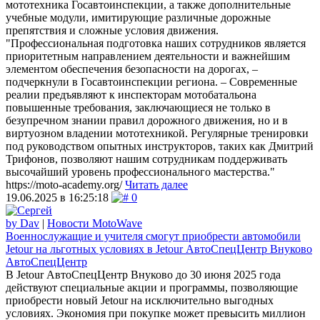
мототехника Госавтоинспекции, а также дополнительные
учебные модули, имитирующие различные дорожные
препятствия и сложные условия движения.
"Профессиональная подготовка наших сотрудников является
приоритетным направлением деятельности и важнейшим
элементом обеспечения безопасности на дорогах, –
подчеркнули в Госавтоинспекции региона. – Современные
реалии предъявляют к инспекторам мотобатальона
повышенные требования, заключающиеся не только в
безупречном знании правил дорожного движения, но и в
виртуозном владении мототехникой. Регулярные тренировки
под руководством опытных инструкторов, таких как Дмитрий
Трифонов, позволяют нашим сотрудникам поддерживать
высочайший уровень профессионального мастерства."
https://moto-academy.org/
Читать далее
19.06.2025 в 16:25:18
0
by Dav
|
Новости MotoWave
Военнослужащие и учителя смогут приобрести автомобили
Jetour на льготных условиях в Jetour АвтоСпецЦентр Внуково
АвтоСпецЦентр
В Jetour АвтоСпецЦентр Внуково до 30 июня 2025 года
действуют специальные акции и программы, позволяющие
приобрести новый Jetour на исключительно выгодных
условиях. Экономия при покупке может превысить миллион