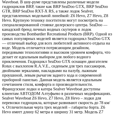
Waveboat. В шоу-руме представлены различные модели
гидроциклов BRP, такие как BRP SeaDoo GTX, BRP SeaDoo
GTR, BRP SeaDoo RXT-X RS, а также лодок Sealver,
представленных модельной линейкой: Z6 Hevo, Z7 Hevo, Z8
Hevo. Крупную технику посетители могут посмотреть на
специализированной стоянке дилерского центра. SeaDoo —
канадский бренд личных водных скутеров и лодок
производства Bombardier Recreational Products (BRP). Одной из
самых популярных моделей является гидроцикл SeaDoo GTX
— отличный выбор для всех любителей активного отдыха на
воде. Модель отличается потрясающим дизайном,
передовыми технологиями и высоким уровнем комфорта, что
делает ее идеальным выбором для любого водного
приключения. Гидроцикл SeaDoo GTX оснащен двигателем
Rotax с выхлопом R.A.V.E., сиденьем для трех пассажиров,
двойными зеркалами, накладками на палубу, лыжным
проушиной, левым рычагом заднего хода и современной
приборной панелью. Данная модель является идеальным
сочетанием стиля, комфорта и производительности.
Французские лодки и катера Sealver Waveboat доступны
клиентам АВТОДОМ Алтуфьево в различных модификациях.
Sealver Waveboat Z6 Hevo, Z7 Hevo, Z8 Hevo – лодки для
перевозки гидроцикла, которые развивают скорость до 78 км/
ч. Отличительная черта трех моделей – габариты борта. Z6
Hevo имеет длину 62 метра и ширину 31 метр. Модель Z7