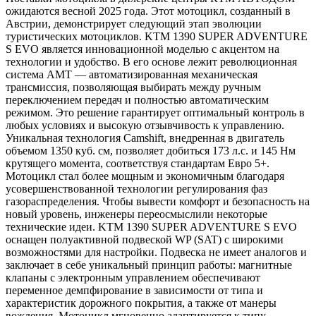
ожидаются весной 2025 года. Этот мотоцикл, созданный в
Австрии, демонстрирует следующий этап эволюции
туристических мотоциклов. KTM 1390 SUPER ADVENTURE
S EVO является инновационной моделью с акцентом на
технологии и удобство. В его основе лежит революционная
система AMT — автоматизированная механическая
трансмиссия, позволяющая выбирать между ручным
переключением передач и полностью автоматическим
режимом. Это решение гарантирует оптимальный контроль в
любых условиях и высокую отзывчивость к управлению.
Уникальная технология Camshift, внедренная в двигатель
объемом 1350 куб. см, позволяет добиться 173 л.с. и 145 Нм
крутящего момента, соответствуя стандартам Евро 5+.
Мотоцикл стал более мощным и экономичным благодаря
усовершенствованной технологии регулирования фаз
газораспределения. Чтобы вывести комфорт и безопасность на
новый уровень, инженеры переосмыслили некоторые
технические идеи. KTM 1390 SUPER ADVENTURE S EVO
оснащен полуактивной подвеской WP (SAT) с широкими
возможностями для настройки. Подвеска не имеет аналогов и
заключает в себе уникальный принцип работы: магнитные
клапаны с электронным управлением обеспечивают
переменное демпфирование в зависимости от типа и
характеристик дорожного покрытия, а также от манеры
вождения. Мотоцикл мгновенно адаптируется к типу