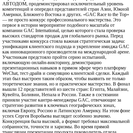
АВТОДОМ, продемонстрировал исключительный уровень
компетенций и опередил представителей стран Азии, Южной
Америки, Ближнего Востока и других. «GAC Race to the Top»
— не просто конкурс профессионального мастерства. Это
первое в истории мероприятие подобного масштаба от
компании GAC International, целью которого стала проверка
высоких стандартов продаж для глобального рынка. Перед
участниками конкурса стояла важная стратегическая задача:
унификация клиентского подхода и укрепление имиджа GAC
как инновационного производителя на международной арене.
Участникам предстояло пройти серию испытаний,
включающую онлайн-викторину, демонстрацию
презентационных навыков в прямом эфире через платформу
WeChat, тест-драйв и симуляцию клиентской сделки. Каждый
этап был выстроен таким образом, чтобы выявить не только
теоретические знания, но и практическое мастерство. В финал
вышли 12 представителей из шести стран: Египта, Малайзии,
Кувейта, Боливии, Непала и России. Также в состязании
приняли участие кантри-менеджеры GAC, отвечающие за
стратегию развития в ключевых географических зонах,
включая Европу, Россию и Латинскую Америку. На этом фоне
успех Сергея Воробьева выглядит особенно значимо.
Конкуренция была высокой, а формат требовал максимальной
собранности, точности и харизмы. Во время прямой
трансляции презентации продукта руководитель отдела