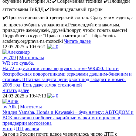
обучение Категории А: ✔️Современная техника ✔️Площадки
аттестованы ГиБДД ✔️Индивидуальный график
✔️Профессиональный тренерский состав. Сразу учим ездить, а
не просто зубрить упражнения.Рекомендуйте знакомым,
приводите жен/мужей, друзей/подруг, чтобы гонять вместе!
Подробнее о курсе "Права на мотоцикл"....https://moto-
academy.org/prava-na-motocikl
Читать далее
12.05.2025 в 10:05:21
0
by 709
|
Мотоциклы
WR это судьба.
На 72 году жизни снова вернулся к теме WR450. Почти
беспробежная
поворотниками
зеркалами
дальним-ближним и
стопами. Штатная защита цепи
хвост под габарит и номер.
2005 год. Есть даже замок стояночной
Читать далее
24.03.2025 в 19:47:13
0
by Alik
|
Мототемы
Увидел Yamaha, Honda и Kawasaki – будь начеку: АВТОДОМ и
ВСК выявили наиболее аварийные марки мотоциклов в
преддверии мотосезона
мото
ДТП
авария
За год в России почти вдвое увеличилось число ДТП с