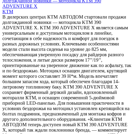
долгожданной новинки — мотоцикла KTM 390
ADVENTURE X
KTM
В дилерских центрах КТМ АВТОДОМ стартовали продажи
долгожданной новинки — мотоцикла KTM 390
ADVENTURE X. KTM 390 ADVENTURE X является самым
универсальным и доступным мотоциклом в линейке,
сочетающим в себе надежность и комфорт для поездок в
разных дорожных условиях. Ключевыми особенностями
модели стали высота сиденья на уровне до 825 мм,
обеспечивающая уверенную посадку для райдеров разного
телосложения, и литые диски размером 17’’/19’’,
ориентированные на уверенное движение как по асфальту, так
и по бездорожью. Мотоцикл оснащен двигателем, крутящий
момент которого составляет 39 Н*м. Модель впечатляет
большим запасом хода, который обеспечен благодаря 14-
литровому топливному баку. KTM 390 ADVENTURE X
сохраняет фирменный дерзкий дизайн, вдохновленный
моторалли КТМ, и оснащен современной 5-дюймовой
приборной LED-панелью. Для повышения практичности в
условиях бездорожья на мотоцикл установлен крепящийся на
болтах подрамник, предназначенный для монтажа кофров и
другого дополнительного оборудования. «Клиентам КТМ
АВТОДОМ теперь доступен новый KTM 390 ADVENTURE
X, который так ждали поклонники бренда, — комментирует