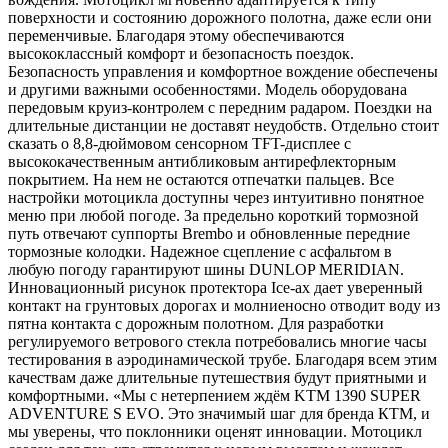
поверхности и состоянию дорожного полотна, даже если они
переменчивые. Благодаря этому обеспечиваются
высококлассный комфорт и безопасность поездок.
Безопасность управления и комфортное вождение обеспечены
и другими важными особенностями. Модель оборудована
передовым круиз-контролем с передним радаром. Поездки на
длительные дистанции не доставят неудобств. Отдельно стоит
сказать о 8,8-дюймовом сенсорном TFT-дисплее с
высококачественным антибликовым антирефлекторным
покрытием. На нем не остаются отпечатки пальцев. Все
настройки мотоцикла доступны через интуитивно понятное
меню при любой погоде. За предельно короткий тормозной
путь отвечают суппорты Brembo и обновленные передние
тормозные колодки. Надежное сцепление с асфальтом в
любую погоду гарантируют шины DUNLOP MERIDIAN.
Инновационный рисунок протектора Ice-ax дает уверенный
контакт на грунтовых дорогах и молниеносно отводит воду из
пятна контакта с дорожным полотном. Для разработки
регулируемого ветрового стекла потребовались многие часы
тестирования в аэродинамической трубе. Благодаря всем этим
качествам даже длительные путешествия будут приятными и
комфортными. «Мы с нетерпением ждём KTM 1390 SUPER
ADVENTURE S EVO. Это значимый шаг для бренда КТМ, и
мы уверены, что поклонники оценят инновации. Мотоцикл