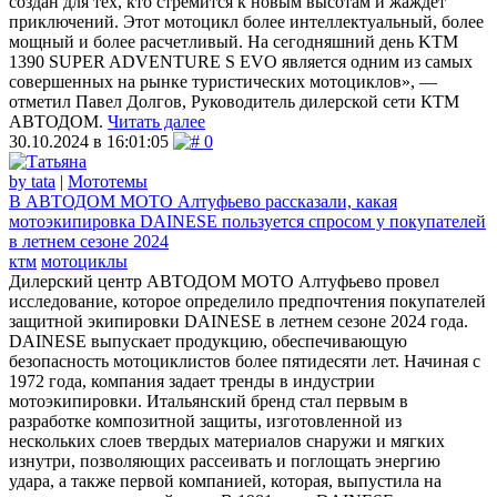
создан для тех, кто стремится к новым высотам и жаждет
приключений. Этот мотоцикл более интеллектуальный, более
мощный и более расчетливый. На сегодняшний день KTM
1390 SUPER ADVENTURE S EVO является одним из самых
совершенных на рынке туристических мотоциклов», —
отметил Павел Долгов, Руководитель дилерской сети КТМ
АВТОДОМ.
Читать далее
30.10.2024 в 16:01:05
0
by tata
|
Мототемы
В АВТОДОМ МОТО Алтуфьево рассказали, какая
мотоэкипировка DAINESE пользуется спросом у покупателей
в летнем сезоне 2024
ктм
мотоциклы
Дилерский центр АВТОДОМ МОТО Алтуфьево провел
исследование, которое определило предпочтения покупателей
защитной экипировки DAINESE в летнем сезоне 2024 года.
DAINESE выпускает продукцию, обеспечивающую
безопасность мотоциклистов более пятидесяти лет. Начиная с
1972 года, компания задает тренды в индустрии
мотоэкипировки. Итальянский бренд стал первым в
разработке композитной защиты, изготовленной из
нескольких слоев твердых материалов снаружи и мягких
изнутри, позволяющих рассеивать и поглощать энергию
удара, а также первой компанией, которая, выпустила на