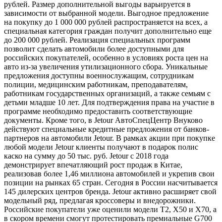
рублей. Размер дополнительной выгоды варьируется в
зависимости от выбранной модели. Выгодное предложение
на покупку до 1 000 000 рублей распространяется на всех, а
специальная категория граждан получит дополнительно еще
до 200 000 рублей. Реализация специальных программ
позволит сделать автомобили более доступными для
российских покупателей, особенно в условиях роста цен на
авто из-за увеличения утилизационного сбора. Уникальные
предложения доступны военнослужащим, сотрудникам
полиции, медицинским работникам, преподавателям,
работникам государственных организаций, а также семьям с
детьми младше 10 лет. Для подтверждения права на участие в
программе необходимо предоставить соответствующие
документы. Кроме того, в Jetour АвтоСпецЦентр Внуково
действуют специальные кредитные предложения от банков-
партнеров на автомобили Jetour. В рамках акции при покупке
любой модели Jetour клиенты получают в подарок полис
каско на сумму до 50 тыс. руб. Jetour с 2018 года
демонстрирует впечатляющий рост продаж в Китае,
реализовав более 1,46 миллиона автомобилей и укрепив свои
позиции на рынках 65 стран. Сегодня в России насчитывается
145 дилерских центров бренда. Jetour активно расширяет свой
модельный ряд, предлагая кроссоверы и внедорожники.
Российские покупатели уже оценили модели T2, X50 и X70, а
в скором времени смогут протестировать премиальные G700