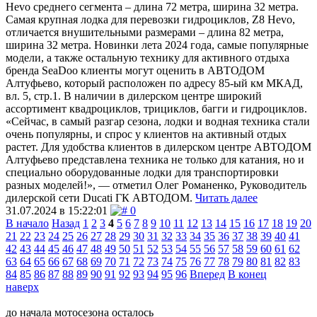
Hevo среднего сегмента – длина 72 метра, ширина 32 метра.
Самая крупная лодка для перевозки гидроциклов, Z8 Hevo,
отличается внушительными размерами – длина 82 метра,
ширина 32 метра. Новинки лета 2024 года, самые популярные
модели, а также остальную технику для активного отдыха
бренда SeaDoo клиенты могут оценить в АВТОДОМ
Алтуфьево, который расположен по адресу 85-ый км МКАД,
вл. 5, стр.1. В наличии в дилерском центре широкий
ассортимент квадроциклов, трициклов, багги и гидроциклов.
«Сейчас, в самый разгар сезона, лодки и водная техника стали
очень популярны, и спрос у клиентов на активный отдых
растет. Для удобства клиентов в дилерском центре АВТОДОМ
Алтуфьево представлена техника не только для катания, но и
специально оборудованные лодки для транспортировки
разных моделей!», — отметил Олег Романенко, Руководитель
дилерской сети Ducati ГК АВТОДОМ.
Читать далее
31.07.2024 в 15:22:01
0
В начало
Назад
1
2
3
4
5
6
7
8
9
10
11
12
13
14
15
16
17
18
19
20
21
22
23
24
25
26
27
28
29
30
31
32
33
34
35
36
37
38
39
40
41
42
43
44
45
46
47
48
49
50
51
52
53
54
55
56
57
58
59
60
61
62
63
64
65
66
67
68
69
70
71
72
73
74
75
76
77
78
79
80
81
82
83
84
85
86
87
88
89
90
91
92
93
94
95
96
Вперед
В конец
наверх
до начала мотосезона осталось