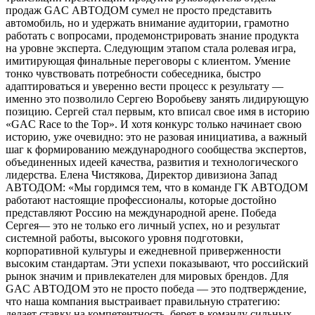
продаж GAC АВТОДОМ сумел не просто представить
автомобиль, но и удержать внимание аудитории, грамотно
работать с вопросами, продемонстрировать знание продукта
на уровне эксперта. Следующим этапом стала ролевая игра,
имитирующая финальные переговоры с клиентом. Умение
тонко чувствовать потребности собеседника, быстро
адаптироваться и уверенно вести процесс к результату —
именно это позволило Сергею Воробьеву занять лидирующую
позицию. Сергей стал первым, кто вписал свое имя в историю
«GAC Race to the Top». И хотя конкурс только начинает свою
историю, уже очевидно: это не разовая инициатива, а важный
шаг к формированию международного сообщества экспертов,
объединенных идеей качества, развития и технологического
лидерства. Елена Чистякова, Директор дивизиона Запад
АВТОДОМ: «Мы гордимся тем, что в команде ГК АВТОДОМ
работают настоящие профессионалы, которые достойно
представляют Россию на международной арене. Победа
Сергея— это не только его личный успех, но и результат
системной работы, высокого уровня подготовки,
корпоративной культуры и ежедневной приверженности
высоким стандартам. Эти успехи показывают, что российский
рынок значим и привлекателен для мировых брендов. Для
GAC АВТОДОМ это не просто победа — это подтверждение,
что наша компания выстраивает правильную стратегию:
делает ставку на компетентность, берет в команду сильных