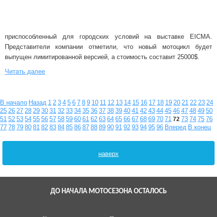
приспособленный для городских условий на выставке EICMA.
Представители компании отметили, что новый мотоцикл будет
выпущен лимитированной версией, а стоимость составит 25000$.
Читать далее
В начало
Назад
1
2
3
4
5
6
7
8
9
10
11
12
13
14
15
16
17
18
19
20
21
22
23
24
25
26
27
28
29
30
31
32
33
34
35
36
37
38
39
40
41
42
43
44
45
46
47
48
49
50
51
52
53
54
55
56
57
58
59
60
61
62
63
64
65
66
67
68
69
70
71
73
74
75
76
72
77
78
79
80
81
82
83
84
85
86
87
88
89
90
91
92
93
94
95
96
Вперед
В конец
наверх
ДО НАЧАЛА МОТОСЕЗОНА ОСТАЛОСЬ